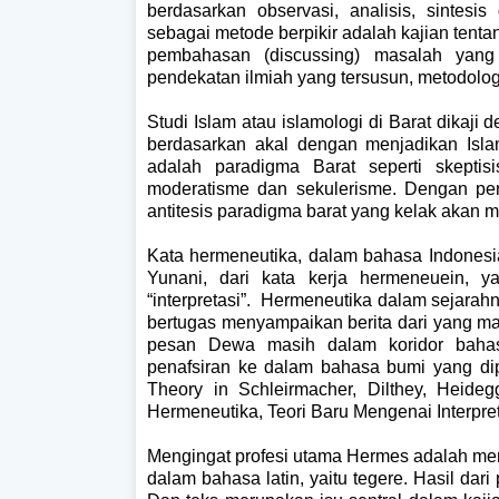
berdasarkan observasi, analisis, sintesi
sebagai metode berpikir adalah kajian tentan
pembahasan (discussing) masalah yang
pendekatan ilmiah yang tersusun, metodologis
Studi Islam atau islamologi di Barat dikaji
berdasarkan akal dengan menjadikan Isla
adalah paradigma Barat seperti skeptisis
moderatisme dan sekulerisme. Dengan pen
antitesis paradigma barat yang kelak akan me
Kata hermeneutika, dalam bahasa Indonesian
Yunani, dari kata kerja hermeneuein, y
“interpretasi”.
Hermeneutika dalam sejarah
bertugas menyampaikan berita dari yang m
pesan Dewa masih dalam koridor bahas
penafsiran ke dalam bahasa bumi yang di
Theory in Schleirmacher, Dilthey, Heid
Hermeneutika, Teori Baru Mengenai Interpreta
Mengingat profesi utama Hermes adalah mem
dalam bahasa latin, yaitu tegere. Hasil dari