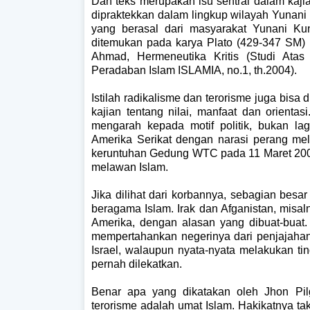
Dan teks merupakan isu sentral dalam kaj
dipraktekkan dalam lingkup wilayah Yunani
yang berasal dari masyarakat Yunani Kun
ditemukan pada karya Plato (429-347 SM) Po
Ahmad, Hermeneutika Kritis (Studi Ata
Peradaban Islam ISLAMIA, no.1, th.2004).
Istilah radikalisme dan terorisme juga bis
kajian tentang nilai, manfaat dan orientas
mengarah kepada motif politik, bukan lag
Amerika Serikat dengan narasi perang me
keruntuhan Gedung WTC pada 11 Maret 2001
melawan Islam.
Jika dilihat dari korbannya, sebagian bes
beragama Islam. Irak dan Afganistan, misa
Amerika, dengan alasan yang dibuat-buat.
mempertahankan negerinya dari penjajahan 
Israel, walaupun nyata-nyata melakukan tinda
pernah dilekatkan.
Benar apa yang dikatakan oleh Jhon Pilg
terorisme adalah umat Islam. Hakikatnya t