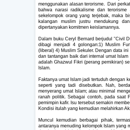
menggunakan alasan terorisme.
Dari perka
bahwa narasi radikalisme dan terorisme
sekelompok orang yang terjebak, maka bis
kalangan muslim justru mendukung dan 
dipertanyakan komitmen keislamannya.
Dalam buku Ceryl Bernard berjudul "Civil D
dibagi menjadi 4 golongan:1) Muslim Fun
(liberal) 4) Muslim Sekuler. Dengan data in
dan tantangan baik dari internal umat Isla
adalah Ghazwul Fikri (perang pemikiran) s
Islam.
Faktanya umat Islam jadi tertuduh dengan ke
seperti yang tadi disebutkan. Nah, berda
menyerang umat Islam; atau minimal meng
ranah politik. Sebagai contoh, pada saat 
pemimpin kafir. Isu tersebut semakin membes
Kondisi itulah yang kemudian melahirkan Ak
Muncul kemudian berbagai pihak, terma
antaranya menuding kelompok Islam yang me