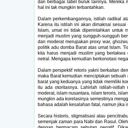
dan berbagai label buruk lainnya. Mereka
hal ini tak mungkin terbantahkan.
Dalam perkembangannya, istilah radikal atau
Karena itu istilah ini akan dimaknai sesu
Islam, umat ini tidak diperintahkan untuk
menjadi muslim yang sungguh-sungguh berta
dan moderat merupakan proxy war, ghozwul 
politik adu domba Barat atas umat Islam. T
kita harus menjadi muslim yang bertakwa d
netral. Mengapa kemudian berkonotasi negati
Dalam perspektif retoris yakni berkaitan 
maka Barat kemudian menciptakan sebuah 
barat yang keduanya yang tidak memiliki k
itu ada otoritasnya. Lahirlah istilah-isitla
moderat, islam nusantara, islam teroris, isla
mungkin ada korelasinya semestinya menggu
bahasa adalah kesalahan fatal, namun jika 
Secara historis, stigmatisasi atau pencitra
semenjak zaman para Nabi dan Rasul. Oleh ka
dengan bermacam sebutan negatif. Dika