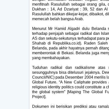
menfitnah Rasulullah sebagai orang gila, 
Dukhan : 14, Ad Dzariyat : 39, 52 dan Al
Rasulullah bahkan dikejar-kejar, dibaikot, 
memecah belah bangsa Arab.
Menurut Mr Hamid Algadri dulu Belanda 
terhadap penjajah sebagai radikal dan Isla
AS dan sekutu-sekutunya terhadapat para p
Shahab di Republika.co.id). Raden Saleh
Belanda, pada akhir hayatnya pernah dita
memberontak di Bekasi. Belanda juga men
yang membahayakan.
Tuduhan radikal dan radikalisme atas
sesungguhnya bisa ditelusuri jejaknya. Dewa
Council/NIC) pada Desember 2004 merilis 
Global Future. “A New Caliphate provides
religious identity politics could constitute 
the global system” [Maping The Global Fut
Project].
Dokumen ini berisikan prediksi atau rama