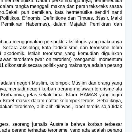
ian hermeneutika. Dalam perkembangannya, hermeneutika
 dalam rangka menggali makna dan peran teks-teks sastra
o.Sekali pun demikian, kata hermenutika sendiri nanti
(
llitikos, Efinomis, Definitione dan Timues.
Nasir, Malki
s Pemikiran Habermas), dalam Majalah Pemikiran dan
a dibaca menggunakan perspektif aksiologis yang maknanya
i. Secara aksiologi, kata radikalisme dan terorisme lebih
i akademik. Istilah terorisme yang kemudian digulirkan
lawan terorisme (war on terorism) mengambil momentum
 dikonstruk secara politik yang maknanya adalah perang
ar adalah negeri Muslim, kelompok Muslim dan orang yang
lnya, menjadi negeri korban perang melawan terorisme ala
 Korbannya, jelas sekali umat Islam. HAMAS yang ingin
Israel masuk dalam daftar kelompok teroris. Sebaliknya,
kan terorisme, alih-alih diinvasi, label teroris saja tidak
ers, seorang jurnalis Australia bahwa korban terbesar
ak ada perang terhadap terorisme, yang ada adalah perang