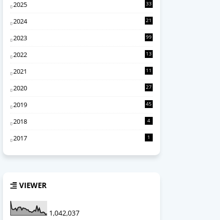
2025
33
7
2024
21
0
2023
99
2022
13
4
2021
11
6
2020
27
2
2019
45
2018
4
2017
1
VIEWER
1,042,037