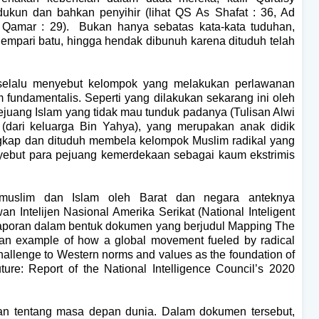
dukun dan bahkan penyihir (lihat QS As Shafat : 36, Ad
 Qamar : 29).
Bukan hanya sebatas kata-kata tuduhan,
dilempari batu, hingga hendak dibunuh karena dituduh telah
selalu menyebut kelompok yang melakukan perlawanan
m fundamentalis. Seperti yang dilakukan sekarang ini oleh
ejuang Islam yang tidak mau tunduk padanya (Tulisan Alwi
 (dari keluarga Bin Yahya), yang merupakan anak didik
ngkap dan dituduh membela kelompok Muslim radikal yang
yebut para pejuang kemerdekaan sebagai kaum ekstrimis
 muslim dan Islam oleh Barat dan negara anteknya
n Intelijen Nasional Amerika Serikat (National Inteligent
laporan dalam bentuk dokumen yang berjudul Mapping The
 an example of how a global movement fueled by radical
a challenge to Western norms and values as the foundation of
ure: Report of the National Intelligence Council’s 2020
lan tentang masa depan dunia. Dalam dokumen tersebut,