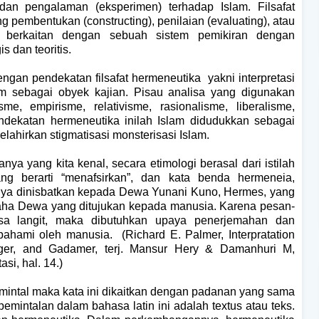
s dan pengalaman (eksperimen) terhadap Islam. Filsafat
g pembentukan (constructing), penilaian (evaluating), atau
 berkaitan dengan sebuah sistem pemikiran dengan
 dan teoritis.
 dengan pendekatan filsafat hermeneutika
yakni interpretasi
m sebagai obyek kajian. Pisau analisa yang digunakan
me, empirisme, relativisme, rasionalisme, liberalisme,
dekatan hermeneutika inilah Islam didudukkan sebagai
lahirkan stigmatisasi monsterisasi Islam.
ya yang kita kenal, secara etimologi berasal dari istilah
ang berarti “menafsirkan”, dan kata benda hermeneia,
nya dinisbatkan kepada Dewa Yunani Kuno, Hermes, yang
aha Dewa yang ditujukan kepada manusia. Karena pesan-
a langit, maka dibutuhkan upaya penerjemahan dan
pahami oleh manusia.
(Richard E. Palmer, Interpratation
egger, and Gadamer, terj. Mansur Hery & Damanhuri M,
si, hal. 14.)
intal maka kata ini dikaitkan dengan padanan yang sama
 pemintalan dalam bahasa latin ini adalah textus atau teks.