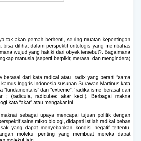
a tak akan pernah berhenti, seiring muatan kepentingan
la bisa dilihat dalam perspektif ontologis yang membahas
aimana wujud yang hakiki dari obyek tersebut?. Bagaimana
ngkap manusia (seperti berpikir, merasa, dan mengindera)
 berasal dari kata radical atau
radix yang berarti “sama
m kamus Inggris Indonesia susunan Surawan Martinus kata
 “fundamentalis” dan “extreme”. ‘radikalisme’ berasal dari
ar ; (radicula, radiculae: akar kecil). Berbagai makna
gi kata “akar” atau mengakar ini.
dimaknai sebagai upaya mencapai tujuan politik dengan
pektif sains mikro biologi, didapati istilah radikal bebas
sak yang dapat menyebabkan kondisi negatif tertentu.
hilangan molekul penting yang membuat mereka dapat
n molekul lain.