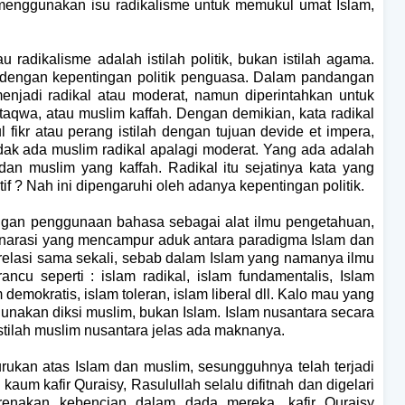
 menggunakan isu radikalisme untuk memukul umat Islam,
 radikalisme adalah istilah politik, bukan istilah agama.
ai dengan kepentingan politik penguasa. Dalam pandangan
 menjadi radikal atau moderat, namun diperintahkan untuk
qwa, atau muslim kaffah. Dengan demikian, kata radikal
fikr atau perang istilah dengan tujuan devide et impera,
idak ada muslim radikal apalagi moderat. Yang ada adalah
an muslim yang kaffah. Radikal itu sejatinya kata yang
f ? Nah ini dipengaruhi oleh adanya kepentingan politik.
dengan penggunaan bahasa sebagai alat ilmu pengetahuan,
narasi yang mencampur aduk antara paradigma Islam dan
orelasi sama sekali, sebab dalam Islam yang namanya ilmu
h rancu seperti : islam radikal, islam fundamentalis, Islam
m demokratis, islam toleran, islam liberal dll. Kalo mau yang
nakan diksi muslim, bukan Islam. Islam nusantara secara
istilah muslim nusantara jelas ada maknanya.
burukan atas Islam dan muslim, sesungguhnya telah terjadi
um kafir Quraisy, Rasulullah selalu difitnah dan digelari
renakan kebencian dalam dada mereka, kafir Quraisy