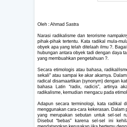
Oleh : Ahmad Sastra
Narasi radikalisme dan terorisme nampakny
pihak-pihak tertentu. Kata radikal mula-mu
obyek apa yang telah ditelaah ilmu ?. Bag
hubungan antara obyek tadi dengan daya ta
yang membuahkan pengetahuan ?.
Secara etimologis atau bahasa, radikal/isme
sekali” atau sampai ke akar akarnya. Dala
radical disamaartikan (synonym) dengan kata
bahasa Latin “radix, radicis”, artinya ak
radikalisme, kemudian mengacu pada etimolo
Adapun secara terminologi, kata radikal 
menggunakan cara-cara kekerasan. Dalam pers
yang merupakan sebutan untuk sel-sel ru
Disebut “bebas” karena sel-sel ini ke
mendatangkan kerusakan jika bertemu denga