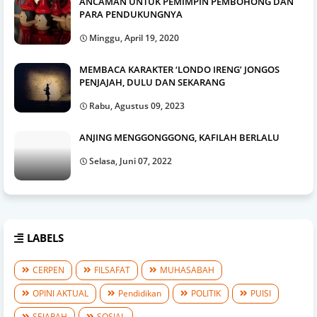
ANCAMAN UNTUK PEMIMPIN PEMBOHONG DAN
PARA PENDUKUNGNYA
Minggu, April 19, 2020
MEMBACA KARAKTER ‘LONDO IRENG’ JONGOS
PENJAJAH, DULU DAN SEKARANG
Rabu, Agustus 09, 2023
ANJING MENGGONGGONG, KAFILAH BERLALU
Selasa, Juni 07, 2022
LABELS
CERPEN
FILSAFAT
MUHASABAH
OPINI AKTUAL
Pendidikan
POLITIK
PUISI
SEJARAH
SOSIAL