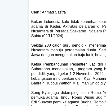
Oleh : Ahmad Sastra
Bukan Indonesia kalo tidak keanehan-kean
agama di Kediri. Aktivitas pelajaran di 
Nusantara di Persada Soekarno
Ndalem P
Sabtu
(02/11/2024).
Sekitar 280 calon guru pendidik menerima 
Nusantara menuju perdamaian dunia. Sem
Jawa dengan mengenakan baju lurik, belang
Ketua Pembangunan Pesantren Jati diri 
Suhardono mengatakan, program yang ba
pendidik yang digelar 1-2 November 2024.
kebangsaan ini diberikan oleh Kyai Muham
Bahrain Hubbul Wathon Mial Iman Shiddiqi
Sang Kyai juga didampingi oleh Romo Y
pemuka agama Hindu, Romo Wisnu Sugiman
Edi Sunyoto pemuka agama Budha. Romo Yo