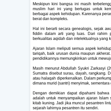
Meskipun kini bangsa ini masih terbeleng
muslim hari ini yang bertugas untuk ke
berbagai aspek kehidupan. Karenanya peran
berat dan kompleks.
Hal ini berarti secara genealogis, sejak a
fiddin dalam arti yang luas. Dari rahim
berkualitas aqidah dan intelektualnya yang
Ajaran Islam meliputi semua aspek kehidupa
tariqah, baik urusan dunia maupun akherat
pendidikannya memungkinkan untuk mewujud
Masih menurut Abdullah Syukri Zarkasyi (2
Sumatra disebut surau, dayah, rangkang. D
atau halaqah diperkenalkan. Dalam perkumpulan
dimana murid (santri) menyimak, sementara 
Dengan demikian dapat dipahami bahwa 
adalah untuk menyampaikan ajaran Islam s
kitab kuning. Jadi jika muncul pesantren lin
sejarah lahirnya pesantren itu sendiri.