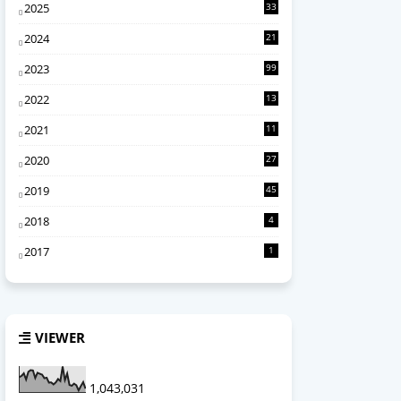
2025
33
7
2024
21
0
2023
99
2022
13
4
2021
11
6
2020
27
2
2019
45
2018
4
2017
1
VIEWER
1,043,031