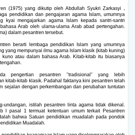
n (1975) yang dikutip oleh Abdullah Syukri Zarkasyi ,
baga pendidikan dan pengajaran agama Islam, umumnya
ng kyai mengajarkan agama Islam kepada santri-santri
am bahasa Arab oleh ulama-ulama Arab abad pertengahan.
ama) dalam pesantren tersebut.
ntren berarti lembaga pendidikan Islam yang umumnya
ng yang mempunyai ilmu agama Islam klasik (kitab kuning)
kuno atau dalam bahasa Arab. Kitab-kitab itu biasanya
rtengahan.
 pengertian pesantren "tradisional" yang lebih
itab-kitab klasik. Padahal faktanya kini pesantren telah
m sejalan dengan perkembangan dan perubahan tuntutan
undangan, istilah pesantren linta agama tidak dikenal.
 pasal 1 termuat ketentuan umum terkait Pesantren
adalah bahwa Satuan pendidikan muadalah pada pondok
pendidikan Muadalah.
 pendidikan keagamaan Islam yang diselenggarakan oleh