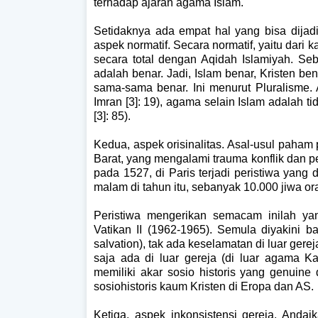
terhadap ajaran agama Islam.
Setidaknya ada empat hal yang bisa dijadi
aspek normatif. Secara normatif, yaitu dari
secara total dengan Aqidah Islamiyah. 
adalah benar. Jadi, Islam benar, Kristen 
sama-sama benar. Ini menurut Pluralisme. 
Imran [3]: 19), agama selain Islam adalah ti
[3]: 85).
Kedua, aspek orisinalitas. Asal-usul paham 
Barat, yang mengalami trauma konflik dan pe
pada 1527, di Paris terjadi peristiwa yan
malam di tahun itu, sebanyak 10.000 jiwa ora
Peristiwa mengerikan semacam inilah yang
Vatikan II (1962-1965). Semula diyakini b
salvation), tak ada keselamatan di luar ger
saja ada di luar gereja (di luar agama Ka
memiliki akar sosio historis yang genuine d
sosiohistoris kaum Kristen di Eropa dan AS.
Ketiga, aspek inkonsistensi gereja. Andaik