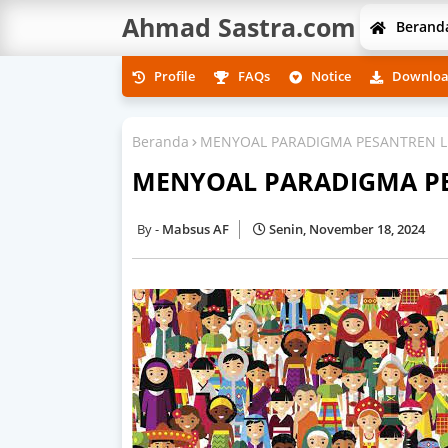
Ahmad Sastra.com
Berand
Profile
FAQs
Notice
Downlo
Beranda
MENYOAL PARADIGMA PESANTREN L
MENYOAL PARADIGMA PE
Mabsus AF
Senin, November 18, 2024