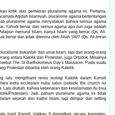
kan kritik atas pemikiran pluralisme agama ini. Pertama,
 kacamata Aqidah Islamiyah, pluralisme agama bertentangan
Sebab pluralisme agama menyatakan bahwa semua agama
benar, Yahudi benar, dan semua agama apa pun juga adalah
Adapun menurut Islam, hanya Islam yang benar (Qs. Ali-
dak benar dan tidak diterima oleh Allah SWT (Qs. Ali-Imran
pluralisme bukanlah dari umat Islam, tapi dari orang-orang
rang antara Katolik dan Protestan, juga Ortodok. Misalnya
g disebut The St Bartholomeus Day's Massacre. Pada suatu
ng Protestan dibantai oleh orang Katolik.
 lalu mengilhami revisi teologi Katolik dalam Konsili
ahwa extra ecclesiam nulla salus (outside the church no
eja. Lalu diubah, bahwa kebenaran dan keselamatan itu bisa
tolik/Protestan). Jadi, paham pluralisme agama ini tidak
alam sejarah dan tradisi Islam, tapi diimpor dari setting
ata hasil Konsili Vatikan II diamalkan secara konsisten,