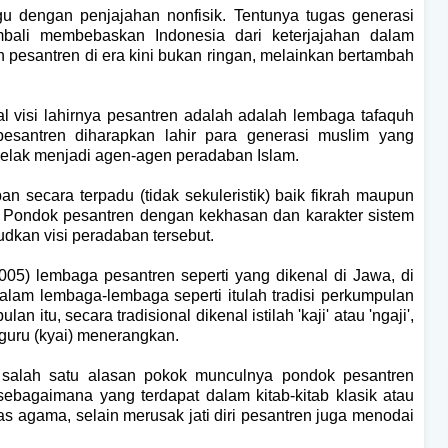
gu dengan penjajahan nonfisik. Tentunya tugas generasi
mbali membebaskan Indonesia dari keterjajahan dalam
 pesantren di era kini bukan ringan, melainkan bertambah
wal visi lahirnya pesantren adalah adalah lembaga tafaquh
 pesantren diharapkan lahir para generasi muslim yang
 kelak menjadi agen-agen peradaban Islam.
n secara terpadu (tidak sekuleristik) baik fikrah maupun
. Pondok pesantren dengan kekhasan dan karakter sistem
kan visi peradaban tersebut.
005) lembaga pesantren seperti yang dikenal di Jawa, di
alam lembaga-lembaga seperti itulah tradisi perkumpulan
 itu, secara tradisional dikenal istilah 'kaji' atau 'ngaji',
guru (kyai) menerangkan.
salah satu alasan pokok munculnya pondok pesantren
ebagaimana yang terdapat dalam kitab-kitab klasik atau
tas agama, selain merusak jati diri pesantren juga menodai