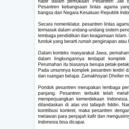
hadir dalam pemukaan Pesantren Jati d
Pesantren kebangsaan lintas agama yan
bangsa dan Negara Kesatuan Republik Indo
Secara nomenklatur, pesantren lintas agam
termasuk dalam undang-undang sistem pend
lembaga pendidikan dan keagamaan Islam. Is
funduk yang berarti rumah penginapan atau h
Dalam konteks masyarakat Jawa, pemaham
dalam lingkungannya terdapat komplek p
Perumahan itu biasanya berupa petak-petak
Pada umumnya komplek pesantren terdiri dar
dan ruangan belajar. Zamakhsyari Dhofier me
Pondok pesantren merupakan lembaga pend
panjang. Pesantren terbukti telah mela
memperjuangkan kemerdekaan Indonesia. 
dilandaskan di atas visi tafaquh fiddin. 
kontribusi konkret, maka pesantren dengan
melawan para penjajah kafir dan mengusir
Indonesia bisa dicapai.