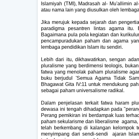
Islamiyah (TMI), Madrasah al- Mu'allimin al
atau nama lain yang diusulkan oleh lembaga
Jika merujuk kepada sejarah dan pengerti
paradigma pesantren lintas agama itu. 
Bagaimana pula pola kegiatan dan kurikulum
pencampuradukan paham dan agama yang p
lembaga pendidikan Islam itu sendiri.
Lebih dari itu, dikhawatirkan, sengan ada
pluralisme yang berdimensi teologis, buka
fatwa yang menolak paham pluralisme aga
buku berjudul 'Semua Agama Tidak Sam
Bhagawat Gita IV:11 untuk mendukung pa
sebagai paham universalisme radikal.
Dalam penjelasan terkait fatwa haram p
dewasa ini tengah dihadapkan pada "perang 
Perang pemikiran ini berdampak luas terh
paham sekularisme dan liberalisme agama, d
telah berkembang di kalangan kelompok ter
menyimpang dari sendi-sendi ajaran Isl