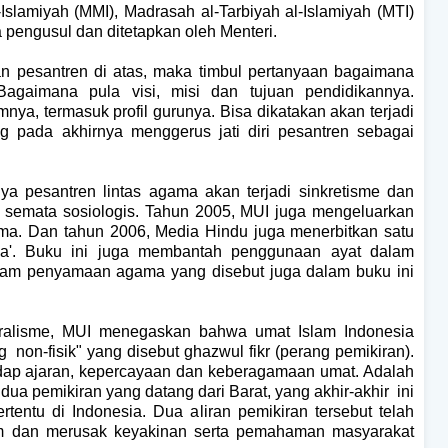
-Islamiyah (MMI), Madrasah al-Tarbiyah al-Islamiyah (MTI)
 pengusul dan ditetapkan oleh Menteri.
an pesantren di atas, maka timbul pertanyaan bagaimana
Bagaimana pula visi, misi dan tujuan pendidikannya.
nya, termasuk profil gurunya. Bisa dikatakan akan terjadi
ada akhirnya menggerus jati diri pesantren sebagai
nya pesantren lintas agama akan terjadi sinkretisme dan
n semata sosiologis.
Tahun 2005, MUI juga mengeluarkan
ma. Dan tahun 2006, Media Hindu juga menerbitkan satu
a'. Buku ini juga membantah penggunaan ayat dalam
ham penyamaan agama yang disebut juga dalam buku ini
luralisme, MUI menegaskan bahwa umat Islam Indonesia
non-fisik" yang disebut ghazwul fikr (perang pemikiran).
adap ajaran, kepercayaan dan keberagamaan umat. Adalah
ua pemikiran yang datang dari Barat, yang akhir-akhir ini
tentu di Indonesia. Dua aliran pemikiran tersebut telah
am dan merusak keyakinan serta pemahaman masyarakat