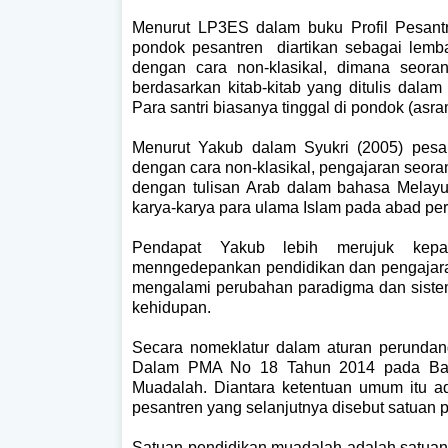
Menurut LP3ES dalam buku Profil Pesantre
pondok pesantren diartikan sebagai lem
dengan cara non-klasikal, dimana seora
berdasarkan kitab-kitab yang ditulis dal
Para santri biasanya tinggal di pondok (asr
Menurut Yakub dalam Syukri (2005) pesa
dengan cara non-klasikal, pengajaran seora
dengan tulisan Arab dalam bahasa Melayu 
karya-karya para ulama Islam pada abad pe
Pendapat Yakub lebih merujuk kepada
menngedepankan pendidikan dan pengajaran k
mengalami perubahan paradigma dan siste
kehidupan.
Secara nomeklatur dalam aturan perundang-
Dalam PMA No 18 Tahun 2014 pada Bab I
Muadalah. Diantara ketentuan umum itu 
pesantren yang selanjutnya disebut satuan 
Satuan pendidikan muadalah adalah satuan