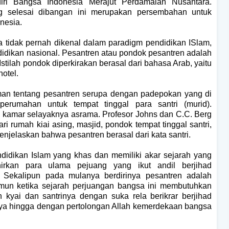
iri Bangsa Indonesia Merajut Perdamaian Nusantara.
g selesai dibangan ini merupakan persembahan untuk
nesia.
a tidak pernah dikenal dalam paradigm pendidikan ISlam,
idikan nasional.
Pesantren atau pondok pesantren adalah
tilah pondok diperkirakan berasal dari bahasa Arab, yaitu
otel.
an tentang pesantren serupa dengan padepokan yang di
erumahan untuk tempat tinggal para santri (murid).
 kamar selayaknya asrama. Profesor Johns dan C.C. Berg
i rumah kiai asing, masjid, pondok tempat tinggal santri,
njelaskan bahwa pesantren berasal dari kata santri.
idikan Islam yang khas dan memiliki akar sejarah yang
hirkan para ulama pejuang yang ikut andil berjihad
Sekalipun pada mulanya berdirinya pesantren adalah
Namun ketika sejarah perjuangan bangsa ini membutuhkan
 kyai dan santrinya dengan suka rela berikrar berjihad
nya hingga dengan pertolongan Allah kemerdekaan bangsa