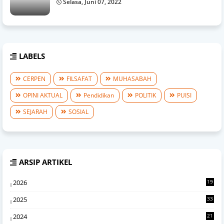
Selasa, Juni 07, 2022
LABELS
CERPEN
FILSAFAT
MUHASABAH
OPINI AKTUAL
Pendidikan
POLITIK
PUISI
SEJARAH
SOSIAL
ARSIP ARTIKEL
2026
19
2
2025
33
7
2024
21
0