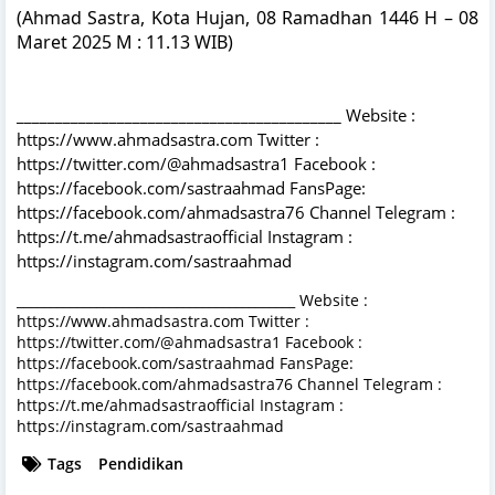
(Ahmad Sastra, Kota Hujan, 08 Ramadhan 1446 H – 08
Maret 2025 M : 11.13 WIB)
__________________________________________ Website :
https://www.ahmadsastra.com Twitter :
https://twitter.com/@ahmadsastra1 Facebook :
https://facebook.com/sastraahmad FansPage:
https://facebook.com/ahmadsastra76 Channel Telegram :
https://t.me/ahmadsastraofficial Instagram :
https://instagram.com/sastraahmad
__________________________________________ Website :
https://www.ahmadsastra.com Twitter :
https://twitter.com/@ahmadsastra1 Facebook :
https://facebook.com/sastraahmad FansPage:
https://facebook.com/ahmadsastra76 Channel Telegram :
https://t.me/ahmadsastraofficial Instagram :
https://instagram.com/sastraahmad
Tags
Pendidikan