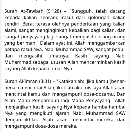
Surah At-Tawbah (9:128) – "Sungguh, telah datang
kepada kalian seorang rasul dari golongan kalian
sendiri. Berat terasa olehnya penderitaan yang kalian
alami, sangat menginginkan kebaikan bagi kalian, dan
sangat penyayang lagi sangat mengasihi orang-orang
yang beriman." Dalam ayat ini, Allah menggambarkan
betapa rasul-Nya, Nabi Muhammad SAW, sangat peduli
dan mengasihi umatnya. Kasih sayang Nabi
Muhammad sebagai utusan Allah mencerminkan kasih
sayang Allah kepada umat-Nya.
Surah Al-Imran (3:31) – "Katakanlah: 'Jika kamu (benar-
benar) mencintai Allah, ikutilah aku, niscaya Allah akan
mencintai kamu dan mengampuni dosa-dosamu. Dan
Allah Maha Pengampun lagi Maha Penyayang.' Allah
menjanjikan kasih sayang-Nya kepada hamba-hamba-
Nya yang mengikuti ajaran Nabi Muhammad SAW
dengan ikhlas. Allah akan mencintai mereka dan
mengampuni dosa-dosa mereka.