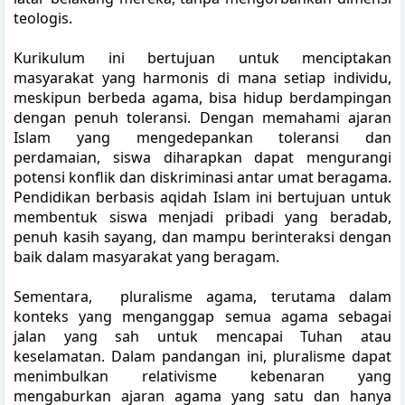
teologis.
Kurikulum ini bertujuan untuk menciptakan
masyarakat yang harmonis di mana setiap individu,
meskipun berbeda agama, bisa hidup berdampingan
dengan penuh toleransi. Dengan memahami ajaran
Islam yang mengedepankan toleransi dan
perdamaian, siswa diharapkan dapat mengurangi
potensi konflik dan diskriminasi antar umat beragama.
Pendidikan berbasis aqidah Islam ini bertujuan untuk
membentuk siswa menjadi pribadi yang beradab,
penuh kasih sayang, dan mampu berinteraksi dengan
baik dalam masyarakat yang beragam.
Sementara, pluralisme agama, terutama dalam
konteks yang menganggap semua agama sebagai
jalan yang sah untuk mencapai Tuhan atau
keselamatan. Dalam pandangan ini, pluralisme dapat
menimbulkan relativisme kebenaran yang
mengaburkan ajaran agama yang satu dan hanya