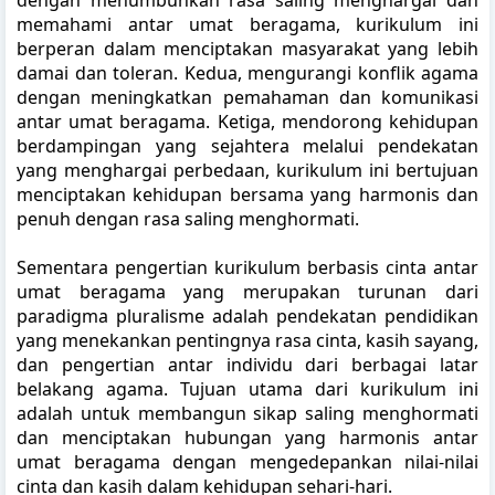
memahami antar umat beragama, kurikulum ini
berperan dalam menciptakan masyarakat yang lebih
damai dan toleran. Kedua, mengurangi konflik agama
dengan meningkatkan pemahaman dan komunikasi
antar umat beragama. Ketiga, mendorong kehidupan
berdampingan yang sejahtera melalui pendekatan
yang menghargai perbedaan, kurikulum ini bertujuan
menciptakan kehidupan bersama yang harmonis dan
penuh dengan rasa saling menghormati.
Sementara pengertian kurikulum berbasis cinta antar
umat beragama yang merupakan turunan dari
paradigma pluralisme adalah pendekatan pendidikan
yang menekankan pentingnya rasa cinta, kasih sayang,
dan pengertian antar individu dari berbagai latar
belakang agama. Tujuan utama dari kurikulum ini
adalah untuk membangun sikap saling menghormati
dan menciptakan hubungan yang harmonis antar
umat beragama dengan mengedepankan nilai-nilai
cinta dan kasih dalam kehidupan sehari-hari.