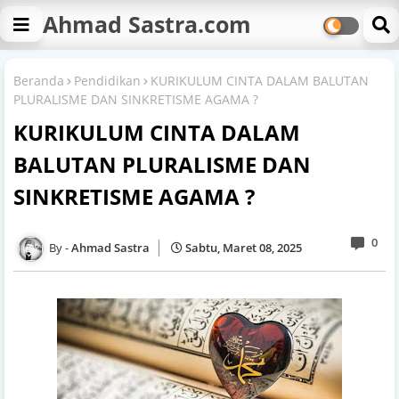
Ahmad Sastra.com
Beranda
Pendidikan
KURIKULUM CINTA DALAM BALUTAN
PLURALISME DAN SINKRETISME AGAMA ?
KURIKULUM CINTA DALAM
BALUTAN PLURALISME DAN
SINKRETISME AGAMA ?
0
Ahmad Sastra
Sabtu, Maret 08, 2025