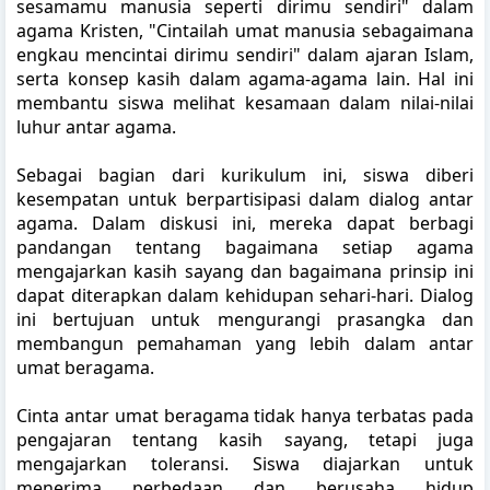
sesamamu manusia seperti dirimu sendiri" dalam
agama Kristen, "Cintailah umat manusia sebagaimana
engkau mencintai dirimu sendiri" dalam ajaran Islam,
serta konsep kasih dalam agama-agama lain. Hal ini
membantu siswa melihat kesamaan dalam nilai-nilai
luhur antar agama.
Sebagai bagian dari kurikulum ini, siswa diberi
kesempatan untuk berpartisipasi dalam dialog antar
agama. Dalam diskusi ini, mereka dapat berbagi
pandangan tentang bagaimana setiap agama
mengajarkan kasih sayang dan bagaimana prinsip ini
dapat diterapkan dalam kehidupan sehari-hari. Dialog
ini bertujuan untuk mengurangi prasangka dan
membangun pemahaman yang lebih dalam antar
umat beragama.
Cinta antar umat beragama tidak hanya terbatas pada
pengajaran tentang kasih sayang, tetapi juga
mengajarkan toleransi. Siswa diajarkan untuk
menerima perbedaan dan berusaha hidup