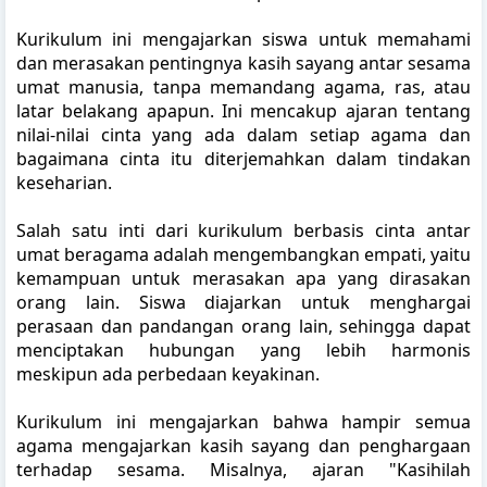
Kurikulum ini mengajarkan siswa untuk memahami
dan merasakan pentingnya kasih sayang antar sesama
umat manusia, tanpa memandang agama, ras, atau
latar belakang apapun. Ini mencakup ajaran tentang
nilai-nilai cinta yang ada dalam setiap agama dan
bagaimana cinta itu diterjemahkan dalam tindakan
keseharian.
Salah satu inti dari kurikulum berbasis cinta antar
umat beragama adalah mengembangkan empati, yaitu
kemampuan untuk merasakan apa yang dirasakan
orang lain. Siswa diajarkan untuk menghargai
perasaan dan pandangan orang lain, sehingga dapat
menciptakan hubungan yang lebih harmonis
meskipun ada perbedaan keyakinan.
Kurikulum ini mengajarkan bahwa hampir semua
agama mengajarkan kasih sayang dan penghargaan
terhadap sesama. Misalnya, ajaran "Kasihilah