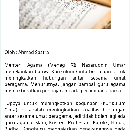
Oleh : Ahmad Sastra
Menteri Agama (Menag RI) Nasaruddin Umar
menekankan bahwa Kurikulum Cinta bertujuan untuk
meningkatkan hubungan antar sesama umat
beragama. Menurutnya, jangan sampai guru agama
menitikberatkan pengajaran pada perbedaan agama.
"Upaya untuk meningkatkan kegunaan (Kurikulum
Cinta) ini adalah meningkatkan kualitas hubungan
antar sesama umat beragama. Jadi tidak boleh lagi ada
guru agama Islam, Kristen, Protestan, Katolik, Hindu,
Budha, Konghucu mengajarkan penekanannya pada