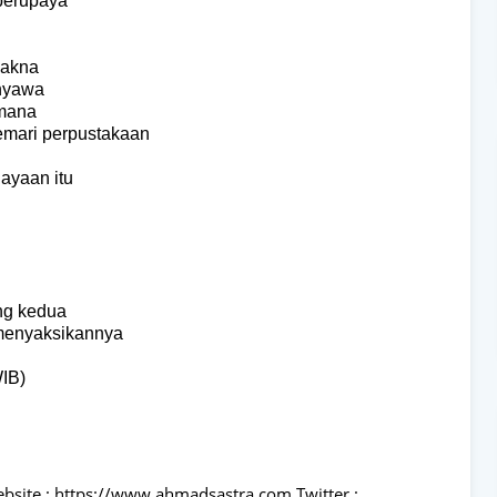
 berupaya
makna
 nyawa
-mana
lemari perpustakaan
ayaan itu
ang kedua
 menyaksikannya
IB)
ebsite : https://www.ahmadsastra.com Twitter :