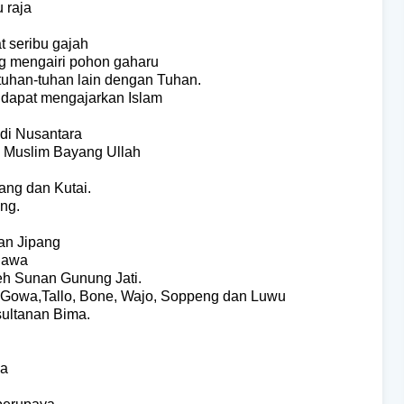
 raja
t seribu gajah
ng mengairi pohon gaharu
tuhan-tuhan lain dengan Tuhan.
 dapat mengajarkan Islam
 di Nusantara
a Muslim Bayang Ullah
ang dan Kutai.
ng.
an Jipang
 Jawa
eh Sunan Gunung Jati.
an Gowa,Tallo, Bone, Wajo, Soppeng dan Luwu
sultanan Bima.
sa