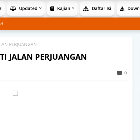
a
Updated
Kajian
Daftar Isi
Down
ad
ALAN PERJUANGAN
TI JALAN PERJUANGAN
0