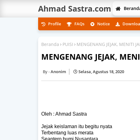
Ahmad Sastra.com
Berand
Profile
FAQs
Notice
Downlo
Beranda
PUISI
MENGENANG JEJAK, MENITI J
MENGENANG JEJAK, MENI
Anonim
Selasa, Agustus 18, 2020
Oleh : Ahmad Sastra
Jejak keislaman itu begitu nyata
Terbentang luas merata
Seantero bumi Nusantara