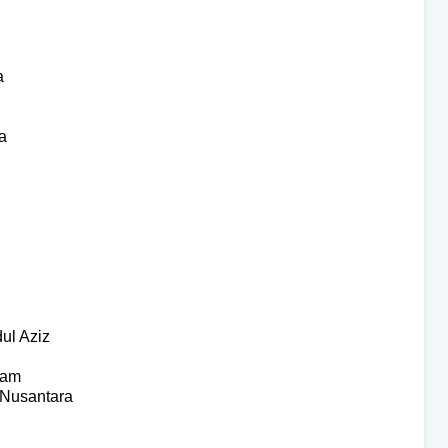
a
a
ul Aziz
lam
 Nusantara