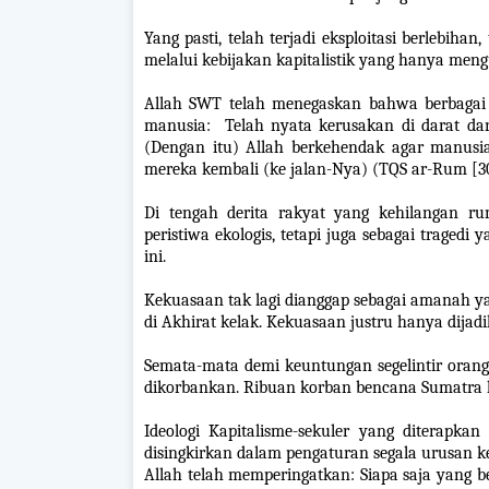
Yang pasti, telah terjadi eksploitasi berlebiha
melalui kebijakan kapitalistik yang hanya meng
Allah SWT telah menegaskan bahwa berbagai b
manusia: Telah nyata kerusakan di darat dan
(Dengan itu) Allah berkehendak agar manusi
mereka kembali (ke jalan-Nya) (TQS ar-Rum [30
Di tengah derita rakyat yang kehilangan r
peristiwa ekologis, tetapi juga sebagai traged
ini.
Kekuasaan tak lagi dianggap sebagai amanah y
di Akhirat kelak. Kekuasaan justru hanya dijad
Semata-mata demi keuntungan segelintir orang.
dikorbankan. Ribuan korban bencana Sumatra 
Ideologi Kapitalisme-sekuler yang diterapk
disingkirkan dalam pengaturan segala urusan k
Allah telah memperingatkan: Siapa saja yang b