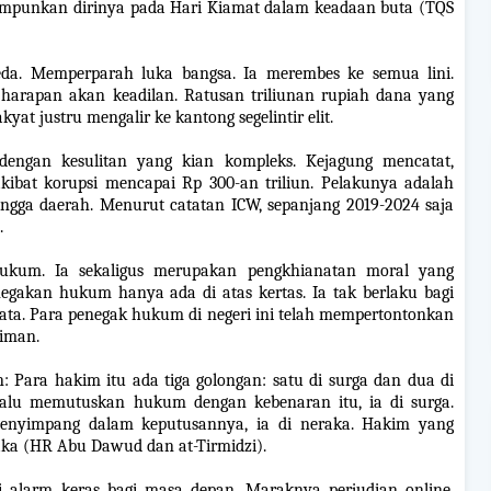
mpunkan dirinya pada Hari Kiamat dalam keadaan buta (TQS
eda. Memperparah luka bangsa. Ia merembes ke semua lini.
harapan akan keadilan. Ratusan triliunan rupiah dana yang
at justru mengalir ke kantong segelintir elit.
 dengan kesulitan yang kian kompleks. Kejagung mencatat,
kibat korupsi mencapai Rp 300-an triliun. Pelakunya adalah
ingga daerah. Menurut catatan ICW, sepanjang 2019-2024 saja
.
hukum. Ia sekaligus merupakan pengkhianatan moral yang
negakan hukum hanya ada di atas kertas. Ia tak berlaku bagi
elata. Para penegak hukum di negeri ini telah mempertontonkan
liman.
 Para hakim itu ada tiga golongan: satu di surga dan dua di
lalu memutuskan hukum dengan kebenaran itu, ia di surga.
enyimpang dalam keputusannya, ia di neraka. Hakim yang
aka (HR Abu Dawud dan at-Tirmidzi).
 alarm keras bagi masa depan. Maraknya perjudian online,