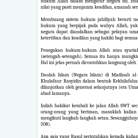
hukum Allah dalam mengatur negara ini. Huk
nilai yang pasti menjamin keadilan, amanah se
Membuang sistem hukum jahiliyah berarti m
hukum yang berpijak pada wahyu Allah, yak
negara dapat diandalkan sebagai pelayan uma
ketertiban dan keadilan yang hakiki bagi semua
Penegakan hukum-hukum Allah atau syariah I
(setengah-setengah). Semua itu hanya mungkin
Hal ini jelas pernah dicontohkan langsung ole
Daulah Islam (Negara Islam) di Madinah al
Khulafaur Rasyidin dalam bentuk Kekhilafahan
dilanjutkan oleh generasi selanjutnya (era Um
abad lamanya.
Inilah hakikat kembali ke jalan Allah SWT se
orang-orang yang beriman, masuklah kalian
mengikuti langkah-langkah setan. Sesungguhnya
208).
Apa saja yang Rasul perintahkan kepada kalian,