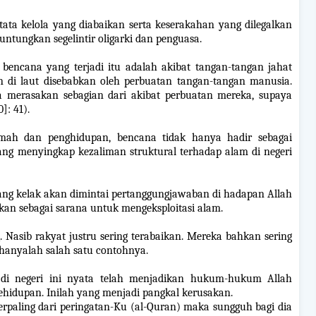
n, tata kelola yang diabaikan serta keserakahan yang dilegalkan
untungkan segelintir oligarki dan penguasa.
encana yang terjadi itu adalah akibat tangan-tangan jahat
 di laut disebabkan oleh perbuatan tangan-tangan manusia.
a merasakan sebagian dari akibat perbuatan mereka, supaya
]: 41).
umah dan penghidupan, bencana tidak hanya hadir sebagai
i yang menyingkap kezaliman struktural terhadap alam di negeri
ang kelak akan dimintai pertanggungjawaban di hadapan Allah
ikan sebagai sarana untuk mengeksploitasi alam.
 Nasib rakyat justru sering terabaikan. Mereka bahkan sering
hanyalah salah satu contohnya.
an di negeri ini nyata telah menjadikan hukum-hukum Allah
ehidupan. Inilah yang menjadi pangkal kerusakan.
erpaling dari peringatan-Ku (al-Quran) maka sungguh bagi dia