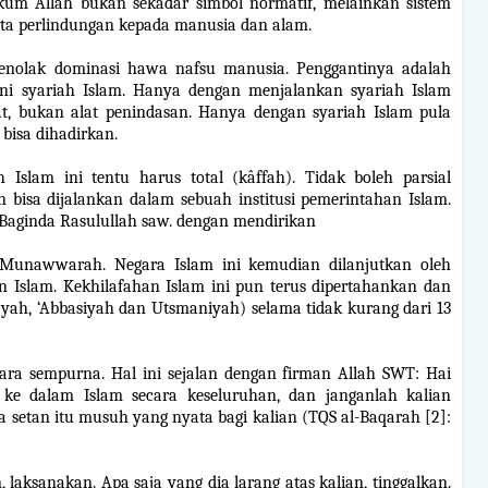
um Allah bukan sekadar simbol normatif, melainkan sistem
rta perlindungan kepada manusia dan alam.
enolak dominasi hawa nafsu manusia. Penggantinya adalah
ni syariah Islam. Hanya dengan menjalankan syariah Islam
t, bukan alat penindasan. Hanya dengan syariah Islam pula
 bisa dihadirkan.
slam ini tentu harus total (kâffah). Tidak boleh parsial
 bisa dijalankan dalam sebuah institusi pemerintahan Islam.
h Baginda Rasulullah saw. dengan mendirikan
-Munawwarah. Negara Islam ini kemudian dilanjutkan oleh
 Islam. Kekhilafahan Islam ini pun terus dipertahankan dan
ayah, ‘Abbasiyah dan Utsmaniyah) selama tidak kurang dari 13
cara sempurna. Hal ini sejalan dengan firman Allah SWT: Hai
 ke dalam Islam secara keseluruhan, dan janganlah kalian
 setan itu musuh yang nyata bagi kalian (TQS al-Baqarah [2]:
 laksanakan. Apa saja yang dia larang atas kalian, tinggalkan.