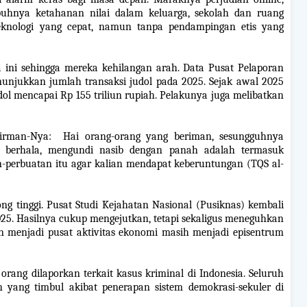
puhnya ketahanan nilai dalam keluarga, sekolah dan ruang
teknologi yang cepat, namun tanpa pendampingan etis yang
 ini sehingga mereka kehilangan arah. Data Pusat Pelaporan
unjukkan jumlah transaksi judol pada 2025. Sejak awal 2025
dol mencapai Rp 155 triliun rupiah. Pelakunya juga melibatkan
 firman-Nya: Hai orang-orang yang beriman, sesungguhnya
 berhala, mengundi nasib dengan panah adalah termasuk
n-perbuatan itu agar kalian mendapat keberuntungan (TQS al-
ong tinggi. Pusat Studi Kejahatan Nasional (Pusiknas) kembali
2025. Hasilnya cukup mengejutkan, tetapi sekaligus meneguhkan
n menjadi pusat aktivitas ekonomi masih menjadi episentrum
orang dilaporkan terkait kasus kriminal di Indonesia. Seluruh
h yang timbul akibat penerapan sistem demokrasi-sekuler di