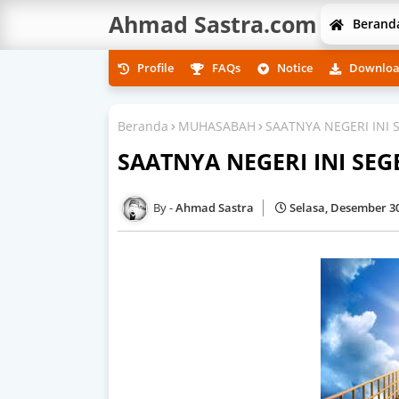
Ahmad Sastra.com
Berand
Profile
FAQs
Notice
Downlo
Beranda
MUHASABAH
SAATNYA NEGERI INI 
SAATNYA NEGERI INI SEG
Ahmad Sastra
Selasa, Desember 30