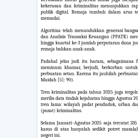
kekerasan dan kriminalitas menunjukkan ra
publik digital. Remaja tumbuh dalam arus 
memadai.
Algoritma telah menundukkan generasi bangsa
dan Analisis Transaksi Keuangan (PPATK) men
hingga kuartal ke-3 jumlah perputaran dana ju
remaja bahkan anak-anak.
Padahal jelas judi itu haram, sebagaimana
meminum khamar, berjudi, berkorban untuk
perbuatan setan. Karena itu jauhilah perbuata
Maidah [5]: 90).
Tren kriminalitas pada tahun 2025 juga tergol
merilis data tindak kejahatan hingga Agustus 
tren lama: wilayah padat penduduk, urban da
(pusat) kriminalitas.
Selama Januari–Agustus 2025 saja tercatat 335 
kasus di atas hanyalah sedikit potret masala
negeri ini.