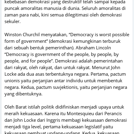
kebebasan demokrasi yang destruktif telah sampai kepada
puncak amoralitas manusia di dunia. Seluruh amoralitas di
zaman para nabi, kini semua dilegitimasi oleh demokrasi
sekuler.
Winston Churchil menyatakan, “Democracy is worst possible
form of government” (demokrasi kemungkinan terburuk
dari sebuah bentuk pemerinthan). Abraham Lincoln
“Democracy is government of the people, by people, by
people, and for people”. Demokrasi adalah pemerintahan
dari rakyat, oleh rakyat, dan untuk rakyat. Menurut John
Locke ada dua asas terbentuknya negara. Pertama, pactum
unionis yaitu perjanjian antar individu untuk membentuk
negara. Kedua, pactum suvjektionis, yaitu perjanjian negara
yang dibentuknya.
Oleh Barat istilah politik didifiniskan menjadi upaya untuk
meraih kekuasaan. Karena itu Montesquieu dari Perancis
dan John Locke dari Inggris membagi kekuasaan demokrasi
menjadi tiga level, pertama kekuasaan legislatif yaitu
kekuasaan pembuat undang-undang. Kedua, kekuasaan