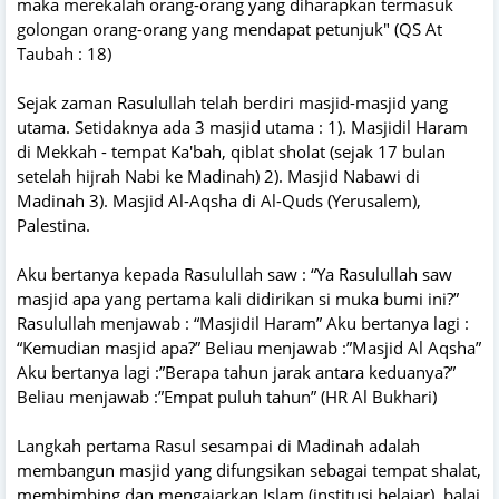
maka merekalah orang-orang yang diharapkan termasuk
golongan orang-orang yang mendapat petunjuk" (QS At
Taubah : 18)
Sejak zaman Rasulullah telah berdiri masjid-masjid yang
utama. Setidaknya ada 3 masjid utama : 1). Masjidil Haram
di Mekkah - tempat Ka'bah, qiblat sholat (sejak 17 bulan
setelah hijrah Nabi ke Madinah) 2). Masjid Nabawi di
Madinah 3). Masjid Al-Aqsha di Al-Quds (Yerusalem),
Palestina.
Aku bertanya kepada Rasulullah saw : “Ya Rasulullah saw
masjid apa yang pertama kali didirikan si muka bumi ini?”
Rasulullah menjawab : “Masjidil Haram” Aku bertanya lagi :
“Kemudian masjid apa?” Beliau menjawab :”Masjid Al Aqsha”
Aku bertanya lagi :”Berapa tahun jarak antara keduanya?”
Beliau menjawab :”Empat puluh tahun” (HR Al Bukhari)
Langkah pertama Rasul sesampai di Madinah adalah
membangun masjid yang difungsikan sebagai tempat shalat,
membimbing dan mengajarkan Islam (institusi belajar), balai