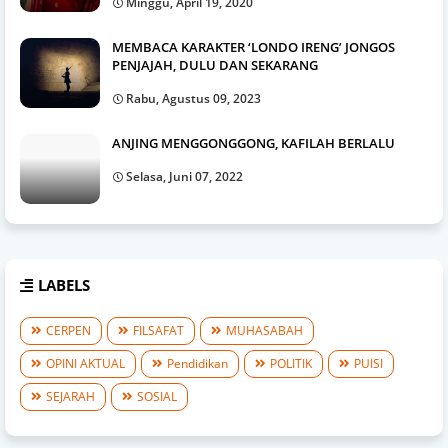
Minggu, April 19, 2020
MEMBACA KARAKTER ‘LONDO IRENG’ JONGOS
PENJAJAH, DULU DAN SEKARANG
Rabu, Agustus 09, 2023
ANJING MENGGONGGONG, KAFILAH BERLALU
Selasa, Juni 07, 2022
LABELS
CERPEN
FILSAFAT
MUHASABAH
OPINI AKTUAL
Pendidikan
POLITIK
PUISI
SEJARAH
SOSIAL