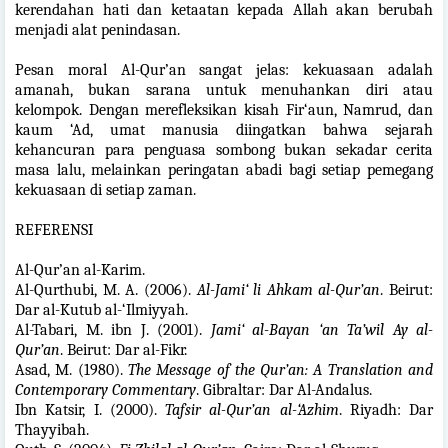
kerendahan hati dan ketaatan kepada Allah akan berubah
menjadi alat penindasan.
Pesan moral Al-Qur’an sangat jelas: kekuasaan adalah
amanah, bukan sarana untuk menuhankan diri atau
kelompok. Dengan merefleksikan kisah Fir‘aun, Namrud, dan
kaum ‘Ad, umat manusia diingatkan bahwa sejarah
kehancuran para penguasa sombong bukan sekadar cerita
masa lalu, melainkan peringatan abadi bagi setiap pemegang
kekuasaan di setiap zaman.
REFERENSI
Al-Qur’an al-Karim.
Al-Qurthubi, M. A. (2006).
Al-Jami‘ li Ahkam al-Qur’an
. Beirut:
Dar al-Kutub al-‘Ilmiyyah.
Al-Tabari, M. ibn J. (2001).
Jami‘ al-Bayan ‘an Ta’wil Ay al-
Qur’an
. Beirut: Dar al-Fikr.
Asad, M. (1980).
The Message of the Qur’an: A Translation and
Contemporary Commentary
. Gibraltar: Dar Al-Andalus.
Ibn Katsir, I. (2000).
Tafsir al-Qur’an al-‘Azhim
. Riyadh: Dar
Thayyibah.