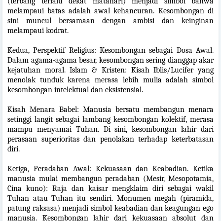
(terbang terlalu dekat matahari) menjadi simbol bahwa
melampaui batas adalah awal kehancuran. Kesombongan di
sini muncul bersamaan dengan ambisi dan keinginan
melampaui kodrat.
Kedua, Perspektif Religius: Kesombongan sebagai Dosa Awal.
Dalam agama-agama besar, kesombongan sering dianggap akar
kejatuhan moral. Islam & Kristen: Kisah Iblis/Lucifer yang
menolak tunduk karena merasa lebih mulia adalah simbol
kesombongan intelektual dan eksistensial.
Kisah Menara Babel: Manusia bersatu membangun menara
setinggi langit sebagai lambang kesombongan kolektif, merasa
mampu menyamai Tuhan. Di sini, kesombongan lahir dari
perasaan superioritas dan penolakan terhadap keterbatasan
diri.
Ketiga, Peradaban Awal: Kekuasaan dan Keabadian. Ketika
manusia mulai membangun peradaban (Mesir, Mesopotamia,
Cina kuno): Raja dan kaisar mengklaim diri sebagai wakil
Tuhan atau Tuhan itu sendiri. Monumen megah (piramida,
patung raksasa) menjadi simbol keabadian dan keagungan ego
manusia. Kesombongan lahir dari kekuasaan absolut dan