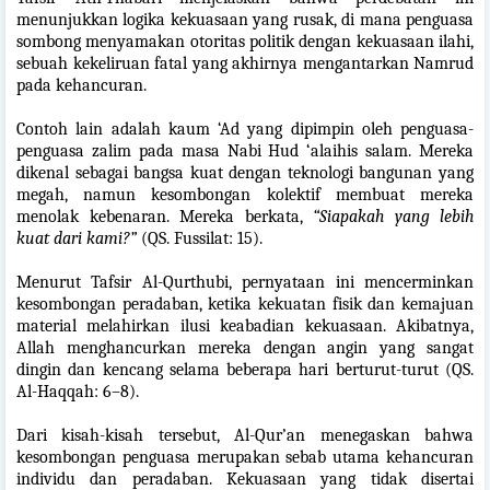
menunjukkan logika kekuasaan yang rusak, di mana penguasa
sombong menyamakan otoritas politik dengan kekuasaan ilahi,
sebuah kekeliruan fatal yang akhirnya mengantarkan Namrud
pada kehancuran.
Contoh lain adalah kaum ‘Ad yang dipimpin oleh penguasa-
penguasa zalim pada masa Nabi Hud ‘alaihis salam. Mereka
dikenal sebagai bangsa kuat dengan teknologi bangunan yang
megah, namun kesombongan kolektif membuat mereka
menolak kebenaran. Mereka berkata,
“Siapakah yang lebih
kuat dari kami?”
(QS. Fussilat: 15).
Menurut Tafsir Al-Qurthubi, pernyataan ini mencerminkan
kesombongan peradaban, ketika kekuatan fisik dan kemajuan
material melahirkan ilusi keabadian kekuasaan. Akibatnya,
Allah menghancurkan mereka dengan angin yang sangat
dingin dan kencang selama beberapa hari berturut-turut (QS.
Al-Haqqah: 6–8).
Dari kisah-kisah tersebut, Al-Qur’an menegaskan bahwa
kesombongan penguasa merupakan sebab utama kehancuran
individu dan peradaban. Kekuasaan yang tidak disertai