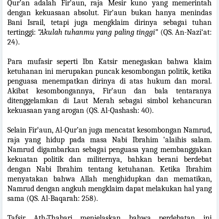
Qur’an adalah Fir‘aun, raja Mesir kuno yang memerintah
dengan kekuasaan absolut. Fir‘aun bukan hanya menindas
Bani Israil, tetapi juga mengklaim dirinya sebagai tuhan
tertinggi:
“Akulah tuhanmu yang paling tinggi”
(QS. An-Nazi‘at:
24).
Para mufasir seperti Ibn Katsir menegaskan bahwa klaim
ketuhanan ini merupakan puncak kesombongan politik, ketika
penguasa menempatkan dirinya di atas hukum dan moral.
Akibat kesombongannya, Fir‘aun dan bala tentaranya
ditenggelamkan di Laut Merah sebagai simbol kehancuran
kekuasaan yang arogan (QS. Al-Qashash: 40).
Selain Fir‘aun, Al-Qur’an juga mencatat kesombongan Namrud,
raja yang hidup pada masa Nabi Ibrahim ‘alaihis salam.
Namrud digambarkan sebagai penguasa yang membanggakan
kekuatan politik dan militernya, bahkan berani berdebat
dengan Nabi Ibrahim tentang ketuhanan. Ketika Ibrahim
menyatakan bahwa Allah menghidupkan dan mematikan,
Namrud dengan angkuh mengklaim dapat melakukan hal yang
sama (QS. Al-Baqarah: 258).
Tafsir Ath-Thabari menjelaskan bahwa perdebatan ini